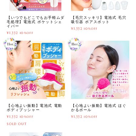
【いつでもどこでもお手軽ムダ
【毛穴スッキリ】電池式 毛穴
毛処理】電池式 ポケットシェ
吸引器 ポアスポット
イパー
¥1,332
10%OFF
¥1,332
10%OFF
【心地よい振動】電池式 電動
【心地よい振動】電池式 ほぐ
ボディプッシャー
かるボール
¥1,332
¥1,332
10%OFF
10%OFF
SOLD OUT