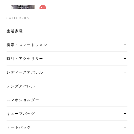
スマホ ショルダーストラップ ミニマル バッグパック
CATEGORIES
PINK MINT YELLOW
2023/03/05
生活家電
携帯・スマートフォン
プレミアム本革 キューブバッグ MMサイズ ブラック 同色ステッチ
2022/01/07
時計・アクセサリー
商品の革の質がとても良くて大変気に入りました☆
レディースアパレル
梱包もとても丁寧にして下さり、お電話での対応も
親切な大変良いshop様です。 このbagのPMサイズが
メンズアパレル
発売されましたらまた購入したいです。
スマホショルダー
この度は、レビューを頂きまして誠にあ
りがとうございます。 お気に召していた
キューブバッグ
だき、大変嬉しく存じます。 今後、より
一層よい商品をご案内出来ますよう努め
トートバッグ
てまいります。 また、ご希望サイズのラ