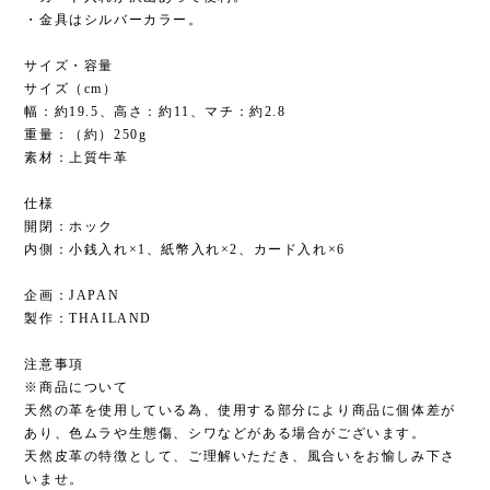
・金具はシルバーカラー。
サイズ・容量
サイズ（cm）
幅：約19.5、高さ：約11、マチ：約2.8
重量：（約）250g
素材：上質牛革
仕様
開閉：ホック
内側：小銭入れ×1、紙幣入れ×2、カード入れ×6
企画：JAPAN
製作：THAILAND
注意事項
※商品について
天然の革を使用している為、使用する部分により商品に個体差が
あり、色ムラや生態傷、シワなどがある場合がございます。
天然皮革の特徴として、ご理解いただき、風合いをお愉しみ下さ
いませ。