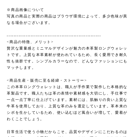
※商品画像について
写真の商品と実際の商品はブラウザ環境によって、多少色味が異
なる場合がございます。
-------------------------------------------------------
<商品の特徴、メリット>
贅沢な重量感とミニマルデザインが魅力の本革製ロングウォレッ
トです。上質な本革素材が使われているため、長く愛用でき耐久
性も抜群です。シンプルカラーなので、どんなファッションにも
マッチします。
<商品生産・販売に至る経緯・ストーリー>
この本革ロングウォレットは、職人が手作業で製作した本格的な
革製品です。職人たちは革の表情や素材感を大切にし、手仕事で
一点一点丁寧に仕上げています。素材には、肌触りの良い上質な
牛革を使用しており、上質な革のみを選定しています。革本来の
シボを生かしているため、使い込むほど風合いが増して、愛着が
わくことでしょう。
日常生活で使う小物だからこそ、品質やデザインにこだわるのは