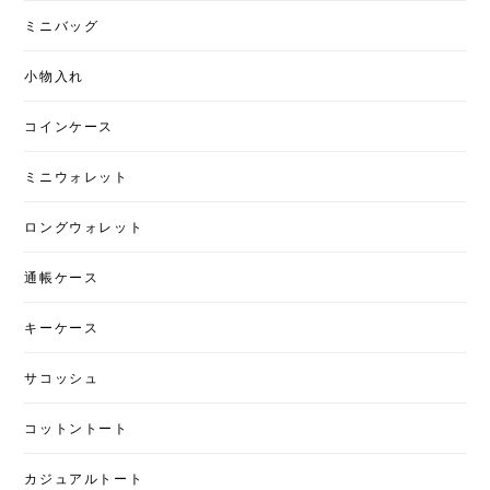
インナップも考えておりますので、今後
ミニバッグ
とも何卒よろしくお願い申し上げます。
ご購入、誠にありがとうございました。
小物入れ
コインケース
ミニウォレット
ロングウォレット
通帳ケース
キーケース
サコッシュ
コットントート
カジュアルトート